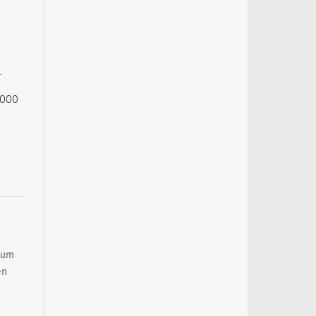
.
.000
kum
en