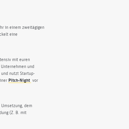
hr in einem zweitägigen
ckelt eine
tensiv mit euren
m Unternehmen und
 und nutzt Startup-
einer
Pitch-Night
vor
er Umsetzung, dem
ung (Z. B. mit