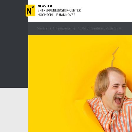
Startseite
/
Neuigkeiten
/
NEXSTER Venture Lab Batch 4