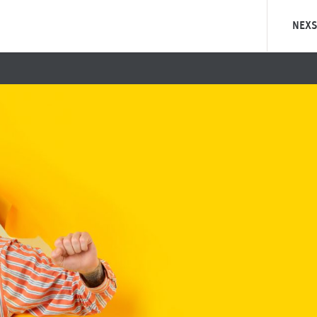
NEXS
Was ist 
Was ist
Unsere Ph