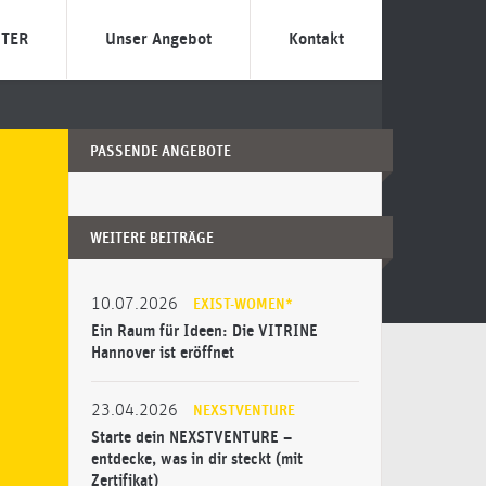
TER
Unser Angebot
Kontakt
NEXSTER?
Individuelle Gründungs-
Termin vereinbaren
Beratung
 zebra?
Das Team
PASSENDE ANGEBOTE
Förderprogramme
ilosophie
Gründungsbeauftrage
Entrepreneurship-Literatur
WEITERE BEITRÄGE
Veranstaltungen
10.07.2026
EXIST-WOMEN*
Ein Raum für Ideen: Die VITRINE
Hannover ist eröffnet
23.04.2026
NEXSTVENTURE
Starte dein NEXSTVENTURE –
entdecke, was in dir steckt (mit
Zertifikat)