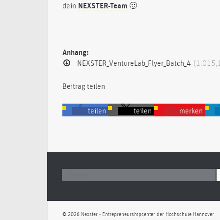
dein
NEXSTER-Team
🙂
Anhang:
NEXSTER_VentureLab_Flyer_Batch_4
(1.015,
Beitrag teilen
teilen
teilen
merken
© 2026 Nexster - Entrepreneurshipcenter der Hochschule Hannover