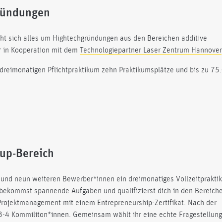
ründungen
t sich alles um Hightechgründungen aus den Bereichen additive
ir in Kooperation mit dem
Technologiepartner Laser Zentrum Hannover
reimonatigen Pflichtpraktikum zehn Praktikumsplätze und bis zu 75
tup-Bereich
 und neun weiteren Bewerber*innen ein dreimonatiges Vollzeitprakti
 bekommst spannende Aufgaben und qualifizierst dich in den Bereich
 Projektmanagement mit einem Entrepreneurship-Zertifikat. Nach der
 3-4 Kommiliton*innen. Gemeinsam wählt ihr eine echte Fragestellung