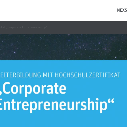
NEXS
Was ist 
fikat „Corporate Entrepreneurship“
Was ist
Unsere Ph