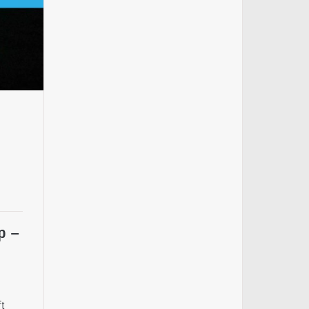
p –
ft