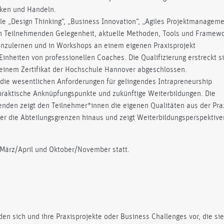
nken und Handeln.
le „Design Thinking“, „Business Innovation“, „Agiles Projektmanageme
en Teilnehmenden Gelegenheit, aktuelle Methoden, Tools und Framew
enzulernen und in Workshops an einem eigenen Praxisprojekt
nheiten von professionellen Coaches. Die Qualifizierung erstreckt s
einem Zertifikat der Hochschule Hannover abgeschlossen.
die wesentlichen Anforderungen für gelingendes Intrapreneurship
 praktische Anknüpfungspunkte und zukünftige Weiterbildungen. Die
den zeigt den Teilnehmer*innen die eigenen Qualitäten aus der Pra
ber die Abteilungsgrenzen hinaus und zeigt Weiterbildungsperspektive
 März/April und Oktober/November statt.
n sich und ihre Praxisprojekte oder Business Challenges vor, die sie