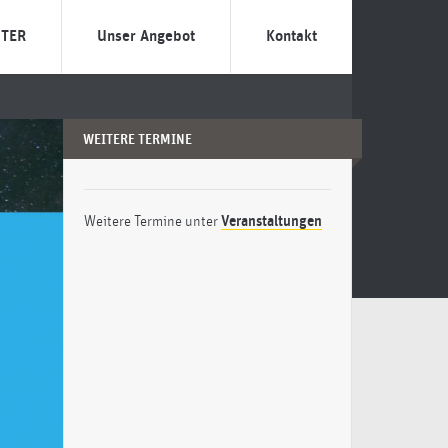
TER
Unser Angebot
Kontakt
NEXSTER?
Individuelle Gründungs-
Termin vereinbaren
Beratung
 zebra?
Das Team
WEITERE TERMINE
Förderprogramme
ilosophie
Gründungsbeauftrage
Entrepreneurship-Literatur
Weitere Termine unter
Veranstaltungen
Veranstaltungen