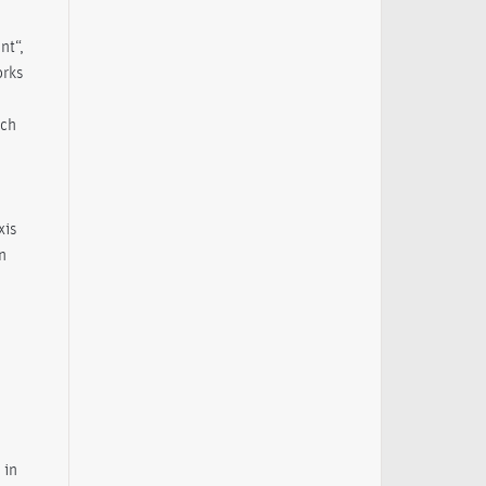
nt“,
orks
ich
xis
n
 in