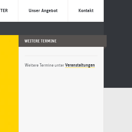
TER
Unser Angebot
Kontakt
NEXSTER?
Individuelle Gründungs-
Termin vereinbaren
Beratung
 zebra?
Das Team
WEITERE TERMINE
Förderprogramme
ilosophie
Gründungsbeauftrage
Entrepreneurship-Literatur
Weitere Termine unter
Veranstaltungen
Veranstaltungen