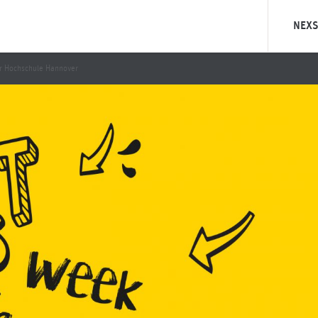
NEXS
Was ist 
r Hochschule Hannover
Was ist
Unsere Ph