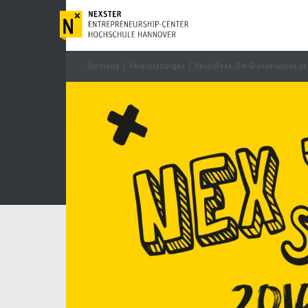
Startseite
/
Veranstaltungen
/
NexstWeek: Die Gründerwoche de