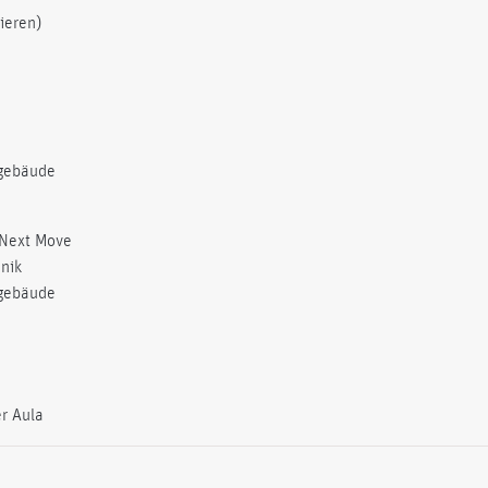
ieren)
tgebäude
 Next Move
nik
tgebäude
er Aula