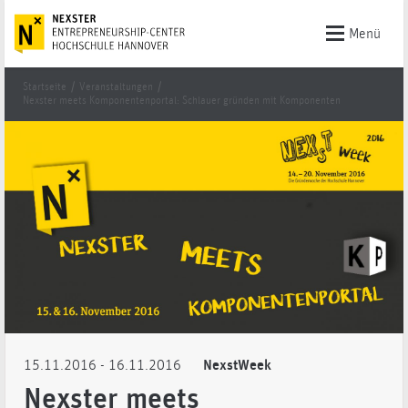
Menü
Startseite
/
Veranstaltungen
/
Nexster meets Komponentenportal: Schlauer gründen mit Komponenten
15.11.2016
- 16.11.2016
NexstWeek
Nexster meets