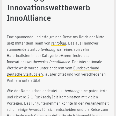
Innovationswettbewerb
InnoAlliance
Eine spannende und erfolgreiche Reise ins Reich der Mitte
liegt hinter dem Team von
tentobag
. Das aus Hannover
stammende Startup
tentob
a
g
war eines von zehn
Halbfinalisten in der Kategorie >Green Tech< des
Innovationswettbewerbs
InnoAlliance
. Der internationale
Wettbewerb wurde unter anderem vom
Bundesverband
Deutsche Startups e.V
. ausgerichtet und von verschiedenen
Partnern unterstützt.
Wie der Name schon andeutet, ist
tentobag
eine patentierte
und clevere 2-1-Rucksack/Zelt-Kombination mit vielen
Vorteilen. Das Jungunternehmen konnte in der Vergangenheit
schon einige Awards für sich entscheiden und die Reise zum
Halbfinale nach China war definitiv ein Höhepunkt in der