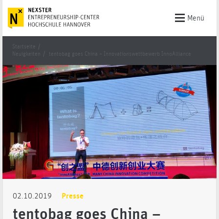
Menü
Startseite
/
Neuigkeiten
/
tentobag goes China – Innovationswettbewerb InnoAlliance
02.10.2019
Presse
tentobag goes China –