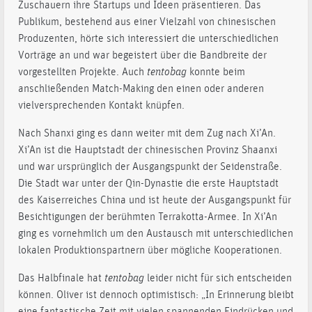
Zuschauern ihre Startups und Ideen präsentieren. Das
Publikum, bestehend aus einer Vielzahl von chinesischen
Produzenten, hörte sich interessiert die unterschiedlichen
Vorträge an und war begeistert über die Bandbreite der
vorgestellten Projekte. Auch
te
ntobag
konnte beim
anschließenden Match-Making den einen oder anderen
vielversprechenden Kontakt knüpfen.
Nach Shanxi ging es dann weiter mit dem Zug nach Xi’An.
Xi’An ist die Hauptstadt der chinesischen Provinz Shaanxi
und war ursprünglich der Ausgangspunkt der Seidenstraße.
Die Stadt war unter der Qin-Dynastie die erste Hauptstadt
des Kaiserreiches China und ist heute der Ausgangspunkt für
Besichtigungen der berühmten Terrakotta-Armee. In Xi’An
ging es vornehmlich um den Austausch mit unterschiedlichen
lokalen Produktionspartnern über mögliche Kooperationen.
Das Halbfinale hat
tentobag
leider nicht für sich entscheiden
können. Oliver ist dennoch optimistisch: „In Erinnerung bleibt
eine fantastische Zeit mit vielen spannenden Eindrücken und