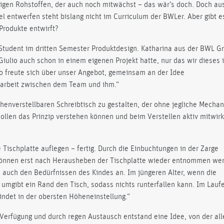
tigen Rohstoffen, der auch noch mitwächst – das wär’s doch. Doch au
l entwerfen steht bislang nicht im Curriculum der BWLer. Aber gibt e
Produkte entwirft?
t Student im dritten Semester Produktdesign. Katharina aus der BWL G
 Giulio auch schon in einem eigenen Projekt hatte, nur das wir dieses 
lio freute sich über unser Angebot, gemeinsam an der Idee
narbeit zwischen dem Team und ihm.“
öhenverstellbaren Schreibtisch zu gestalten, der ohne jegliche Mechan
r sollen das Prinzip verstehen können und beim Verstellen aktiv mitwir
Tischplatte auflegen – fertig. Durch die Einbuchtungen in der Zarge
 können erst nach Herausheben der Tischplatte wieder entnommen we
h auch den Bedürfnissen des Kindes an. Im jüngeren Alter, wenn die
 umgibt ein Rand den Tisch, sodass nichts runterfallen kann. Im Lauf
indet in der obersten Höheneinstellung.“
 Verfügung und durch regen Austausch entstand eine Idee, von der all