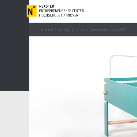
Startseite
/
Neuigkeiten
/
Social Entrepreneurship @HSH