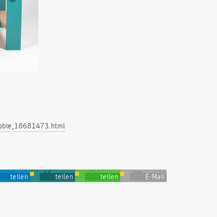
bbie_18681473.html
teilen
teilen
teilen
E-Mail