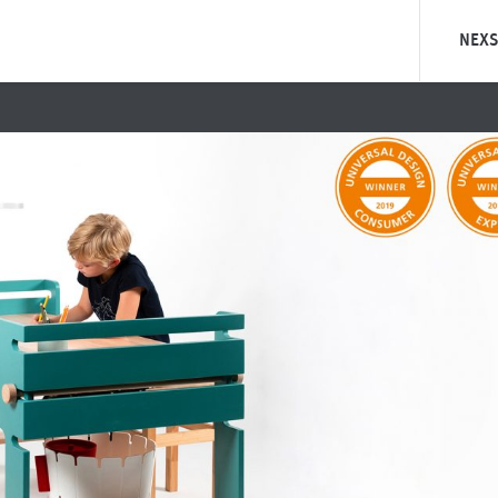
NEXS
Was ist 
Was ist
Unsere Ph