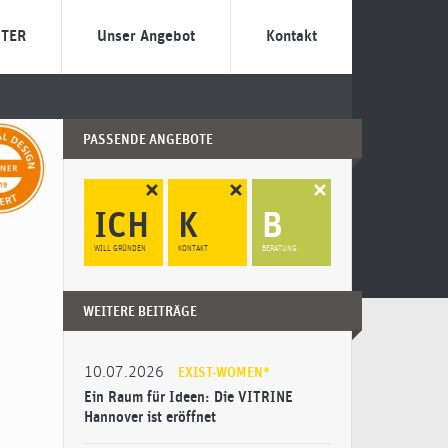
TER
Unser Angebot
Kontakt
NEXSTER?
Individuelle Gründungs-
Termin vereinbaren
Beratung
 zebra?
Das Team
PASSENDE ANGEBOTE
Förderprogramme
ilosophie
Gründungsbeauftrage
Entrepreneurship-Literatur
ICH
K
B
Veranstaltungen
WILL GRÜNDEN
KONTAKT
BERATUNG
WEITERE BEITRÄGE
10.07.2026
EXIST-WOMEN*
Ein Raum für Ideen: Die VITRINE
Hannover ist eröffnet