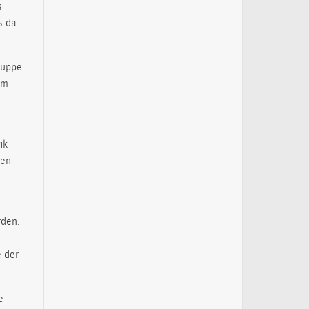
s
s da
ruppe
im
ik
ken
rden.
e der
e