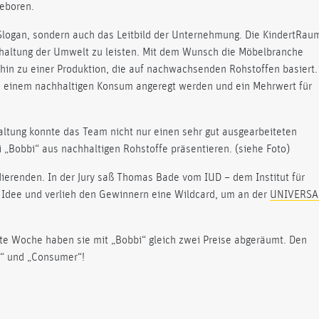
eboren.
 Slogan, sondern auch das Leitbild der Unternehmung. Die KindertRau
Erhaltung der Umwelt zu leisten. Mit dem Wunsch die Möbelbranche
hin zu einer Produktion, die auf nachwachsenden Rohstoffen basiert.
zu einem nachhaltigen Konsum angeregt werden und ein Mehrwert für
altung konnte das Team nicht nur einen sehr gut ausgearbeiteten
„Bobbi“ aus nachhaltigen Rohstoffe präsentieren. (siehe Foto)
ierenden. In der Jury saß Thomas Bade vom IUD – dem Institut für
er Idee und verlieh den Gewinnern eine Wildcard, um an der
UNIVERSA
tzte Woche haben sie mit „Bobbi“ gleich zwei Preise abgeräumt. Den
t“ und „Consumer“!