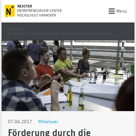
Menü
Startseite
/
Neuigkeiten
/
Förderung durch die Innovationsfonds Kunst und Kultur
07.04.2017
Mitwisser
Förderung durch die