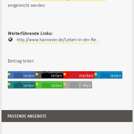
eingereicht werden.
Weiterführende Links:
http://www.hannover.de/Leben-in-der-Region-Hannover/Verwaltungen-Kommunen/Die-Verwaltung-der-Landeshauptstadt-Hannover/Dezernate-und-Fachbereiche-der-LHH/Kultur-und-Personaldezernat/Fachbereich-Kultur/Kulturbüro/Kulturförderung/Innovationsfonds-Kunst-Kultur
Beitrag teilen
teilen
teilen
merken
teilen
teilen
teilen
E-Mail
PASSENDE ANGEBOTE