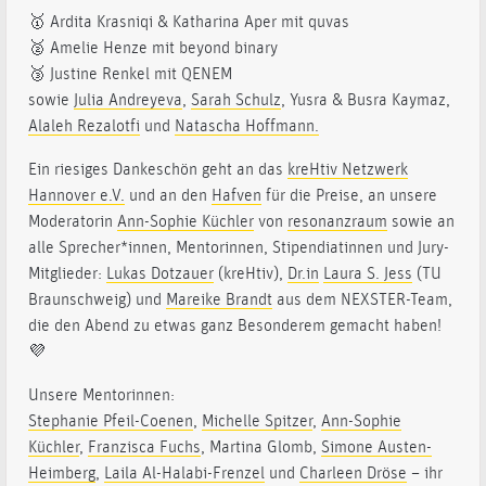
🥇 Ardita Krasniqi & Katharina Aper mit quvas
🥈 Amelie Henze mit beyond binary
🥉 Justine Renkel mit QENEM
sowie
Julia Andreyeva
,
Sarah Schulz
, Yusra & Busra Kaymaz,
Alaleh Rezalotfi
und
Natascha Hoffmann.
Ein riesiges Dankeschön geht an das
kreHtiv Netzwerk
Hannover e.V.
und an den
Hafven
für die Preise, an unsere
Moderatorin
Ann-Sophie Küchler
von
resonanzraum
sowie an
alle Sprecher*innen, Mentorinnen, Stipendiatinnen und Jury-
Mitglieder:
Lukas Dotzauer
(kreHtiv),
Dr.in
Laura S. Jess
(TU
Braunschweig) und
Mareike Brandt
aus dem NEXSTER-Team,
die den Abend zu etwas ganz Besonderem gemacht haben!
💜
Unsere Mentorinnen:
Stephanie Pfeil-Coenen
,
Michelle Spitzer
,
Ann-Sophie
Küchler
,
Franzisca Fuchs
, Martina Glomb,
Simone Austen-
Heimberg
,
Laila Al-Halabi-Frenzel
und
Charleen Dröse
– ihr