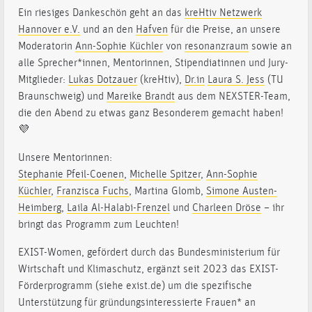
Ein riesiges Dankeschön geht an das
kreHtiv Netzwerk
Hannover e.V.
und an den
Hafven
für die Preise, an unsere
Moderatorin
Ann-Sophie Küchler
von
resonanzraum
sowie an
alle Sprecher*innen, Mentorinnen, Stipendiatinnen und Jury-
Mitglieder:
Lukas Dotzauer
(kreHtiv),
Dr.in
Laura S. Jess
(TU
Braunschweig) und
Mareike Brandt
aus dem NEXSTER-Team,
die den Abend zu etwas ganz Besonderem gemacht haben!
💜
Unsere Mentorinnen:
Stephanie Pfeil-Coenen
,
Michelle Spitzer
,
Ann-Sophie
Küchler
,
Franzisca Fuchs
, Martina Glomb,
Simone Austen-
Heimberg
,
Laila Al-Halabi-Frenzel
und
Charleen Dröse
– ihr
bringt das Programm zum Leuchten!
EXIST-Women, gefördert durch das Bundesministerium für
Wirtschaft und Klimaschutz, ergänzt seit 2023 das EXIST-
Förderprogramm (siehe exist.de) um die spezifische
Unterstützung für gründungsinteressierte Frauen* an