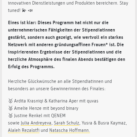
innovativen Dienstleistungen und Produkten bereichern. Stay
tuned!
💫 📣
Eines ist klar: Dieses Programm hat nicht nur die
unternehmerischen Fähigkeiten der Stipendiatinnen
gestärkt, sondern auch gezeigt, wie wertvoll ein starkes
Netzwerk mit anderen gründungsaffinen Frauen* ist. Die
inspirierenden Ergebnisse der Stipendiatinnen und die
herzliche Atmosphäre des finalen Abends bestätigen den
Erfolg des Programms.
Herzliche Glückwünsche an alle Stipendiatinnen und
besonders an unsere Gewinnerinnen des Finales:
🥇 Ardita Krasniqi & Katharina Aper mit quvas
🥈 Amelie Henze mit beyond binary
🥉 Justine Renkel mit QENEM
sowie
Julia Andreyeva
,
Sarah Schulz
, Yusra & Busra Kaymaz,
Alaleh Rezalotfi
und
Natascha Hoffmann.